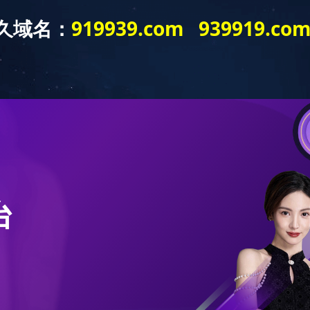
校长信箱
信
学校概况
机构设置
师资人才