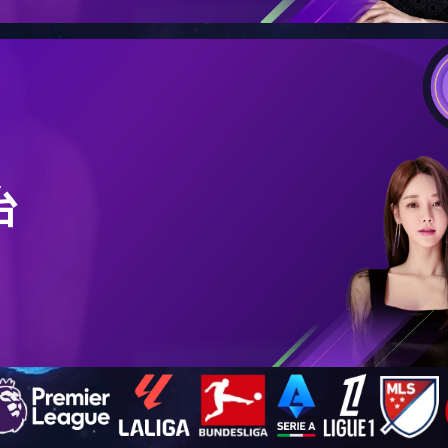
馆里，他们完成从理论到实操的蜕变
物馆）文保科技中心的各个实验室便会准时亮起灯光。镊子、毛刷、显微
件文物都需要经过病害调查、信息采集、分析检测、方案制定到最终修复
是一间体系成熟、设备完善的“训练场”。
023级文物保护技术专业的学生们分散在陕西省考古研究院（陕西考古
月的专业综合实习。在真实的文物修复场景中，他们完成了一场从理论知
，学生们用双手触碰历史的脉搏，也用青春书写着文物保护技术这一学科