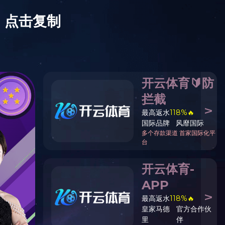
息门户
OA
图书馆
邮箱
EN
教育教学
科学研究
合作交流
招生就业
西大生活