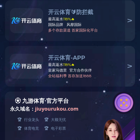
02
2026.06
青年学者孙士生：在糖科学“无人区”蹚出新路
下午两点，孙士生教授像往常一样来到办公室。他的办公室位于太白
校区生命科学学院西楼，整栋楼被浓密的梧桐树荫所掩映。四米见方
的办公室里，摆着一张可以调节高度的桌子。学生说他经常站在窗边
查看更多
思考和写作。毗邻办公室的是十几间实验室和一个研讨室。研讨室陈
设简简单单，前面架着大屏幕，中间是四五张单人桌拼起来的会议
桌。唯一的装饰是一瓶水培竹子。孙士生说，这是学生送他的教师节
礼物，养了七八年，见证了许多默默耕耘和...